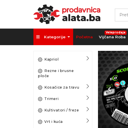
Veleprodaja
Kategorije
Početna
Vijčana Roba
Kapriol
Rezne i brusne
ploče
Kosačice za travu
Trimeri
Kultivatori / freze
Vrt i kuća