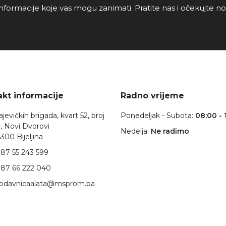
nformacije koje vas mogu zanimati. Pratite nas i očekujte n
kt informacije
Radno vrijeme
jevičkih brigada, kvart 52, broj
Ponedeljak - Subota:
08:00 - 
, Novi Dvorovi
Nedelja:
Ne radimo
300 Bijeljina
87 55 243 599
87 66 222 040
rodavnicaalata@msprom.ba