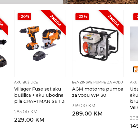
IJA
AKCIJA
AKCIJA
-20%
-22%
-
AKU BUŠILICE
BENZINSKE PUMPE ZA VODU
AKU 
Villager Fuse set aku
AGM motorna pumpa
Uda
+
bušilica + aku ubodna
za vodu WP 30
ak
pila CRAFTMAN SET 3
bru
369.00 KM
,
Vil
285.00 KM
289.00 KM
20
229.00 KM
14