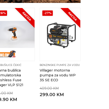
AKCIJA
AKCIJA
28%
-27%
BUŠILICE ČEKIĆ
BENZINSKE PUMPE ZA VODU
rna bušilica
Villager motorna
umulatorska
pumpa za vodu WP
shless Fuse
35 SE ECO
lager VLP 5121
409.00 KM
8.00 KM
299.00 KM
9.90 KM