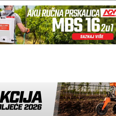
PATIKE
BUŠILICE
Kapriol Patike ENDURO
Villager čekić bušilica V
CRNO/ORANGE
1100W SDS+
79.90 KM
145.00
99.90 KM
181.00 KM