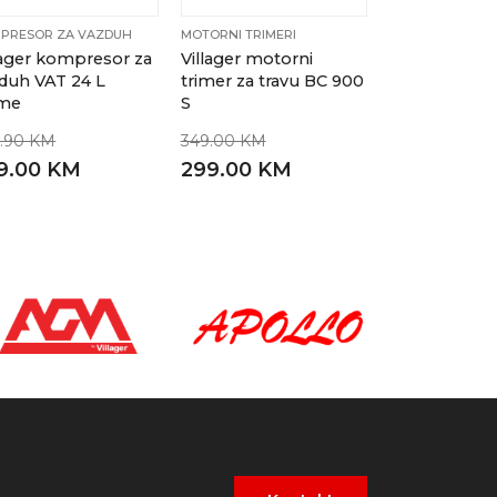
PRESOR ZA VAZDUH
MOTORNI TRIMERI
lager kompresor za
Villager motorni
duh VAT 24 L
trimer za travu BC 900
ime
S
.90 KM
349.00 KM
9.00 KM
299.00 KM