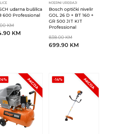
LICE
MJERNI UREĐAJI
CH udarna bušilica
Bosch optički nivelir
 600 Professional
GOL 26 D + BT 160 +
GR 500 JIT KIT
.00 KM
Professional
4.90 KM
838.00 KM
699.90 KM
AKCIJA
AKCIJA
24%
-14%