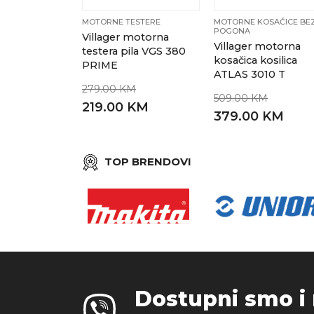
MOTORNE TESTERE
MOTORNE KOSAČICE BE
POGONA
Villager motorna
Villager motorna
testera pila VGS 380
kosačica kosilica
PRIME
ATLAS 3010 T
279.00 KM
509.00 KM
219.00 KM
379.00 KM
TOP BRENDOVI
Dostupni smo i