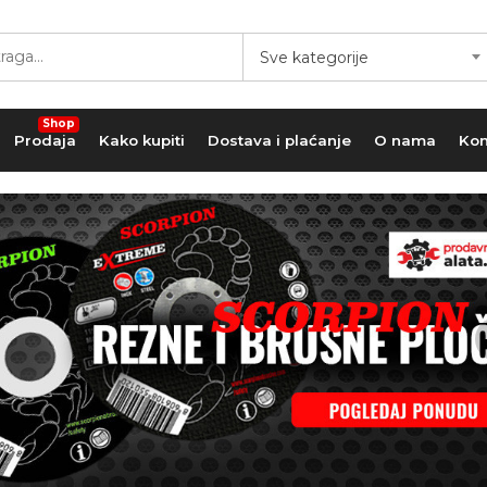
Sve kategorije
Shop
Prodaja
Kako kupiti
Dostava i plaćanje
O nama
Kon
AKCIJA
-20%
-20%