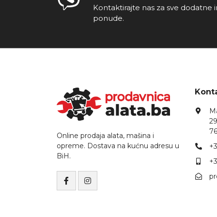
Kontaktirajte nas za sve dodatne i
ponude.
Konta
Ma
29
76
Online prodaja alata, mašina i
opreme. Dostava na kućnu adresu u
+3
BiH.
+3
p