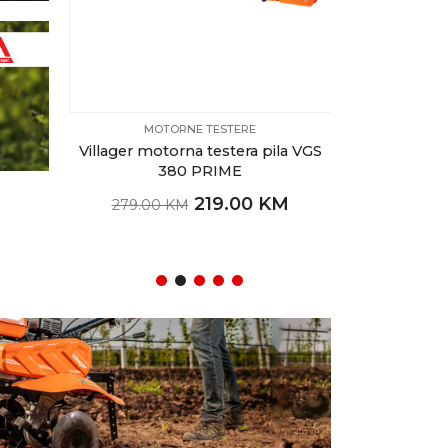
MOTORNE TESTERE
AKU
LN 1105
Villager motorna testera pila VGS
Villager AKU SE
380 PRIME
+ brusilica VLN
1.5Ah, FUSE b
 KM
219.00 KM
279.00 KM
pun
309.00 K