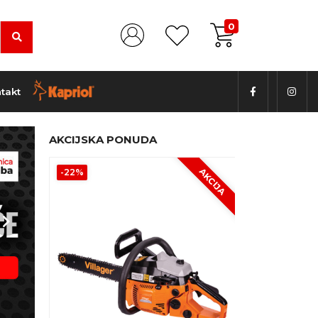
0
takt
AKCIJSKA PONUDA
AKCIJA
AKCIJA
-22%
-19%