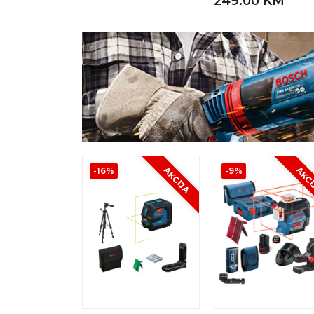
249.00 KM
AKCIJA
AKC
-16%
-9%