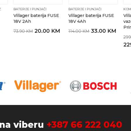
Z
BATERIJE I PUNJAČI
BATERIJE I PUNJAČI
KOM
Villager baterija FUSE
Villager baterija FUSE
Vil
18V 2Ah
18V 4Ah
vaz
Pr
20.00 KM
33.00 KM
73.90 KM
114.00 KM
299
22
 na viberu
+387 66 222 040