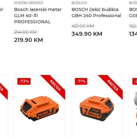
MJERNI UREĐAJI
BUŠILICE
BUŠI
ir
Bosch laserski metar
BOSCH čekić bušilica
BOS
GLM 40-31
GBH 240 Professional
GSB
PROFESSIONAL
421.00 KM
162
254.00 KM
349.90 KM
13
219.90 KM
IJA
AKCIJA
AKCIJA
-73%
-71%
-