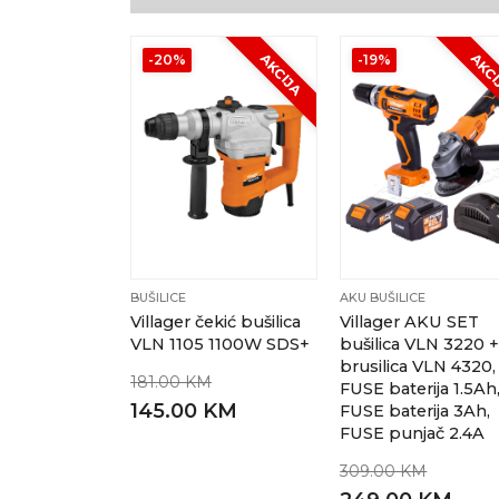
AKCIJA
AKC
-20%
-19%
BUŠILICE
AKU BUŠILICE
Villager čekić bušilica
Villager AKU SET
VLN 1105 1100W SDS+
bušilica VLN 3220 
brusilica VLN 4320,
181.00 KM
FUSE baterija 1.5Ah
145.00 KM
FUSE baterija 3Ah,
FUSE punjač 2.4A
309.00 KM