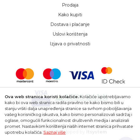
Prodaja
Kako kupiti
Dostava i plaćanje
Uslovi korištenja
Izjava o privatnosti
Ova web stranica koristi kolačiće.
Kolačiće upotrebljavamo
kako bi ova web stranica radila pravilno te kako bismo bili u
stanju vršiti dalja unapređenja stranice sa svrhom poboljšavanja
vašeg korisničkog iskustva, kako bismo personalizovali sadržaj i
oglase, omogućili funkcionalnost društvenih medija i analizirali
© 2026
mail.msprom.ba
. Sva prava zadržana.
promet. Nastavkom korištenja naših internet stranica prihvatate
Hosted & developed by
itsystem
upotrebu kolačića.
Saznaj više