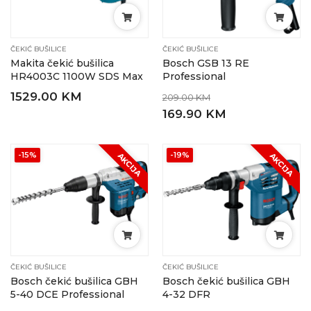
ČEKIĆ BUŠILICE
ČEKIĆ BUŠILICE
Makita čekić bušilica
Bosch GSB 13 RE
HR4003C 1100W SDS Max
Professional
1529.00 KM
209.00 KM
169.90 KM
-15%
-19%
AKCIJA
AKCIJA
ČEKIĆ BUŠILICE
ČEKIĆ BUŠILICE
Bosch čekić bušilica GBH
Bosch čekić bušilica GBH
5-40 DCE Professional
4-32 DFR