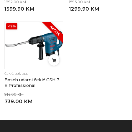
1892.00 KM
1595.00 KM
1599.90 KM
1299.90 KM
-19%
AKCIJA
ČEKIĆ BUŠILICE
Bosch udarni čekić GSH 3
E Professional
914.00 KM
739.00 KM