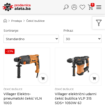
0
Prodaja
Čekić bušilice
Sortiranje:
Prikaz:
-23%
ČEKIĆ BUŠILICE
ČEKIĆ BUŠILICE
Villager Elektro-
Villager električni udarni
pneumatski čekić VLN
čekić bušilica VLP 315
1003
SDS+ 1050W 6J