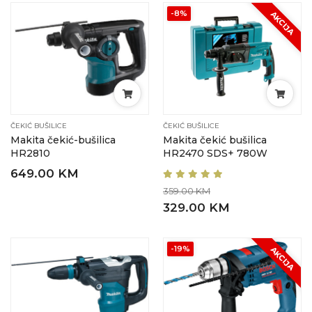
-8%
AKCIJA
ČEKIĆ BUŠILICE
ČEKIĆ BUŠILICE
Makita čekić-bušilica
Makita čekić bušilica
HR2810
HR2470 SDS+ 780W
649.00 KM
359.00 KM
329.00 KM
-19%
AKCIJA