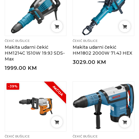
ČEKIĆ BUŠILICE
ČEKIĆ BUŠILICE
Makita udarni čekić
Makita udarni čekić
HM1214C 1510W 19.9J SDS-
HM1802 2000W 71.4J HEX
Max
3029.00 KM
1999.00 KM
-39%
AKCIJA
ČEKIĆ BUŠILICE
ČEKIĆ BUŠILICE