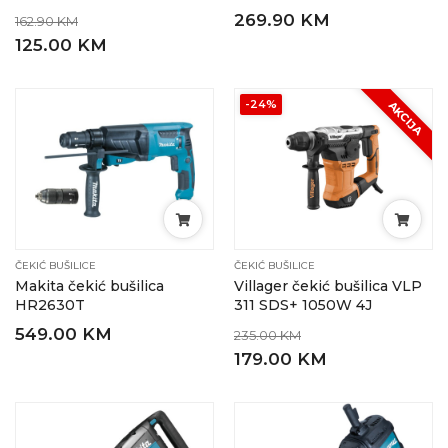
269.90 KM
162.90 KM
125.00 KM
-24%
AKCIJA
ČEKIĆ BUŠILICE
ČEKIĆ BUŠILICE
Makita čekić bušilica
Villager čekić bušilica VLP
HR2630T
311 SDS+ 1050W 4J
549.00 KM
235.00 KM
179.00 KM