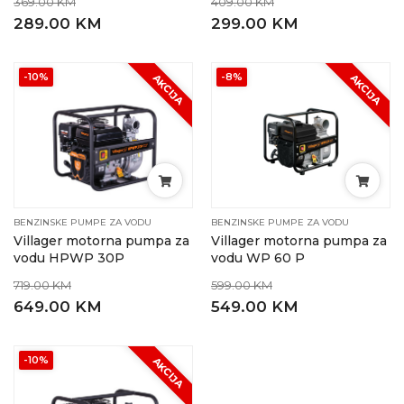
369.00 KM
409.00 KM
289.00 KM
299.00 KM
-10%
-8%
AKCIJA
AKCIJA
BENZINSKE PUMPE ZA VODU
BENZINSKE PUMPE ZA VODU
Villager motorna pumpa za
Villager motorna pumpa za
vodu HPWP 30P
vodu WP 60 P
719.00 KM
599.00 KM
649.00 KM
549.00 KM
-10%
AKCIJA