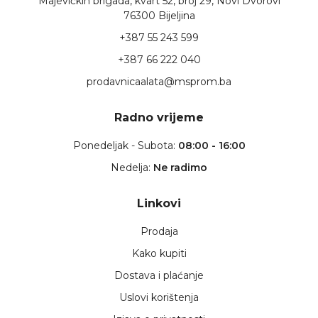
Majevičkih brigada, kvart 52, broj 29, Novi Dvorovi
76300 Bijeljina
+387 55 243 599
+387 66 222 040
prodavnicaalata@msprom.ba
Radno vrijeme
Ponedeljak - Subota:
08:00 - 16:00
Nedelja:
Ne radimo
Linkovi
Prodaja
Kako kupiti
Dostava i plaćanje
Uslovi korištenja