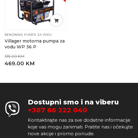
BENZINSKE PUMPE ZA VODU
Villager motorna pumpa za
vodu WP 36 P
519.00 KM
469.00 KM
Dostupni smo i na viberu
+387 66 222 040
Kontaktirajte nas za sve dodatne informacije
koje vas mogu zanimati. Pratite nas i očekujte
nove akcije i promo ponude.