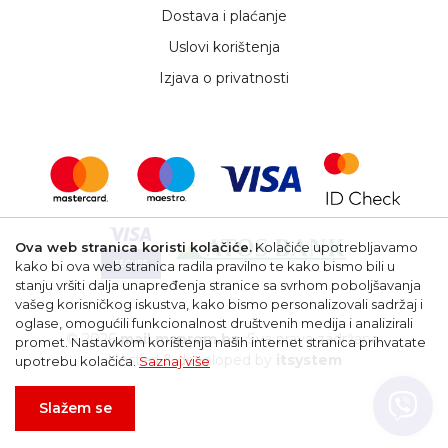
Dostava i plaćanje
Uslovi korištenja
Izjava o privatnosti
Ova web stranica koristi kolačiće.
Kolačiće upotrebljavamo
kako bi ova web stranica radila pravilno te kako bismo bili u
stanju vršiti dalja unapređenja stranice sa svrhom poboljšavanja
vašeg korisničkog iskustva, kako bismo personalizovali sadržaj i
oglase, omogućili funkcionalnost društvenih medija i analizirali
© 2026
mail.msprom.ba
. Sva prava zadržana.
promet. Nastavkom korištenja naših internet stranica prihvatate
Hosted & developed by
itsystem
upotrebu kolačića.
Saznaj više
Slažem se