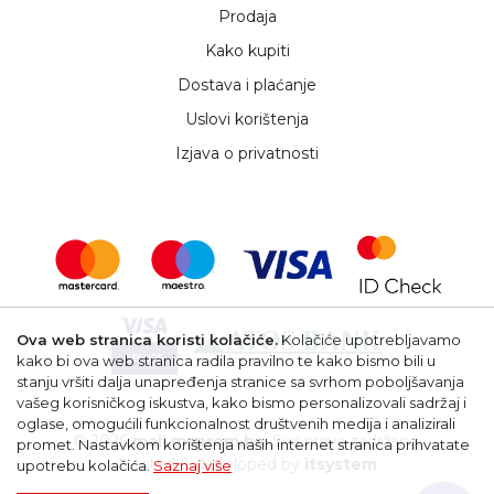
Prodaja
Kako kupiti
Dostava i plaćanje
Uslovi korištenja
Izjava o privatnosti
Ova web stranica koristi kolačiće.
Kolačiće upotrebljavamo
kako bi ova web stranica radila pravilno te kako bismo bili u
stanju vršiti dalja unapređenja stranice sa svrhom poboljšavanja
vašeg korisničkog iskustva, kako bismo personalizovali sadržaj i
oglase, omogućili funkcionalnost društvenih medija i analizirali
© 2026
mail.msprom.ba
. Sva prava zadržana.
promet. Nastavkom korištenja naših internet stranica prihvatate
Hosted & developed by
itsystem
upotrebu kolačića.
Saznaj više