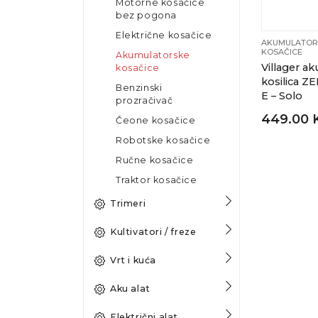
Motorne kosačice
bez pogona
Električne kosačice
AKUMULATOR
KOSAČICE
Akumulatorske
Villager ak
kosačice
kosilica Z
Benzinski
E – Solo
prozračivač
449.00 
Čeone kosačice
Robotske kosačice
Ručne kosačice
Traktor kosačice
Trimeri
Kultivatori / freze
Vrt i kuća
Aku alat
Električni alat