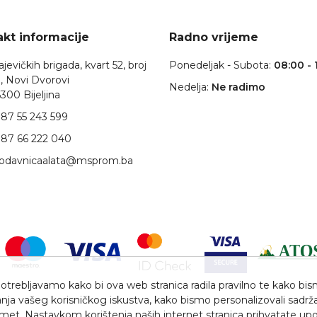
kt informacije
Radno vrijeme
jevičkih brigada, kvart 52, broj
Ponedeljak - Subota:
08:00 - 
, Novi Dvorovi
Nedelja:
Ne radimo
300 Bijeljina
87 55 243 599
87 66 222 040
rodavnicaalata@msprom.ba
trebljavamo kako bi ova web stranica radila pravilno te kako bismo 
nja vašeg korisničkog iskustva, kako bismo personalizovali sadrža
romet. Nastavkom korištenja naših internet stranica prihvatate upo