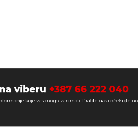
 na viberu
+387 66 222 040
nformacije koje vas mogu zanimati. Pratite nas i očekujte n