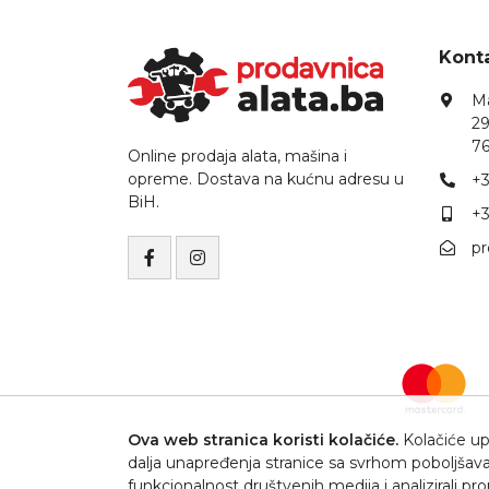
Konta
Ma
29
76
Online prodaja alata, mašina i
opreme. Dostava na kućnu adresu u
+3
BiH.
+3
p
Ova web stranica koristi kolačiće.
Kolačiće upo
dalja unapređenja stranice sa svrhom poboljšava
funkcionalnost društvenih medija i analizirali p