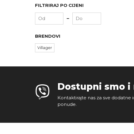
FILTRIRAJ PO CIJENI
-
BRENDOVI
Villager
Dostupni smo i
Kontaktirajte nas za sve dodatne i
ponude.