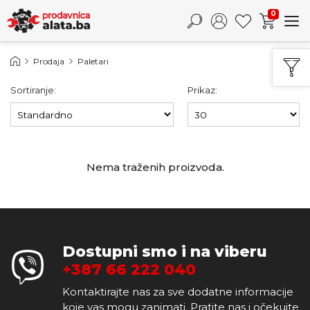
0
Prodaja
Paletari
Sortiranje:
Prikaz:
Nema traženih proizvoda.
Dostupni smo i na viberu
+387 66 222 040
Kontaktirajte nas za sve dodatne informacije
koje vas mogu zanimati. Pratite nas i očekujte