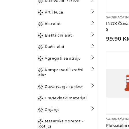
Kultivatori / freze
Vrt i kuća
SAOBRAĆAJN
INOX Čuva
Aku alat
S
Električni alat
99.90 K
Ručni alat
Agregati za struju
Kompresori i zračni
alat
Zavarivanje i pribor
Građevinski materijal
Grijanje
SAOBRAĆAJN
Mesarska oprema -
Fleksibilni
Kotlići