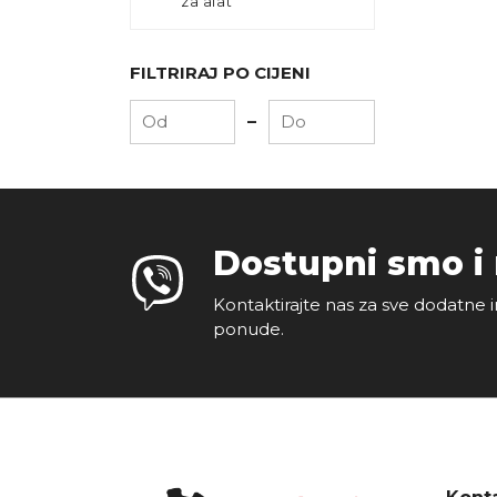
za alat
FILTRIRAJ PO CIJENI
-
Dostupni smo i
Kontaktirajte nas za sve dodatne i
ponude.