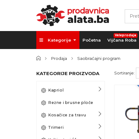
Veleprodaja
Kategorije
Početna
Vijčana Roba
Prodaja
Saobraćajni program
KATEGORIJE PROIZVODA
Sortiranje:
Kapriol
Rezne i brusne ploče
Kosačice za travu
Trimeri