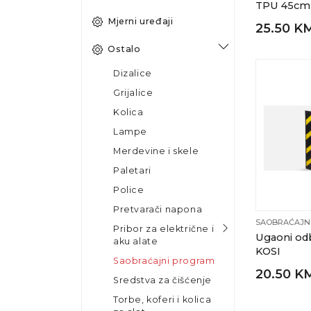
TPU 45cm
Mjerni uređaji
25.50 K
Ostalo
Dizalice
Grijalice
Kolica
Lampe
Merdevine i skele
Paletari
Police
Pretvarači napona
SAOBRAĆAJN
Pribor za električne i
Ugaoni odb
aku alate
KOSI
Saobraćajni program
20.50 K
Sredstva za čišćenje
Torbe, koferi i kolica