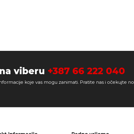
 na viberu
+387 66 222 040
nformacije koje vas mogu zanimati. Pratite nas i očekujte n