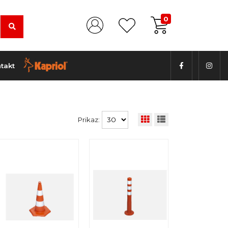
0
takt
Prikaz: