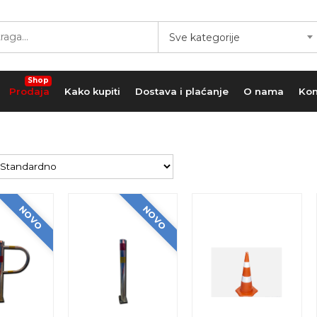
Sve kategorije
Shop
Prodaja
Kako kupiti
Dostava i plaćanje
O nama
Kon
NOVO
NOVO