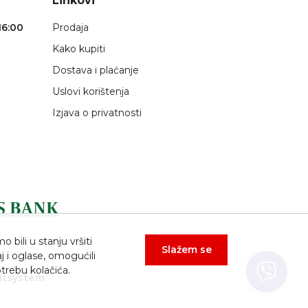
Linkovi
16:00
Prodaja
Kako kupiti
Dostava i plaćanje
Uslovi korištenja
Izjava o privatnosti
bili u stanju vršiti
Slažem se
j i oglase, omogućili
trebu kolačića.
itsystem