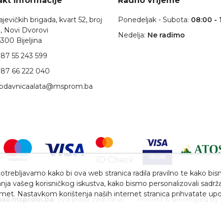
kt informacije
Radno vrijeme
jevičkih brigada, kvart 52, broj
Ponedeljak - Subota:
08:00 - 
, Novi Dvorovi
Nedelja:
Ne radimo
300 Bijeljina
87 55 243 599
87 66 222 040
rodavnicaalata@msprom.ba
trebljavamo kako bi ova web stranica radila pravilno te kako bismo 
nja vašeg korisničkog iskustva, kako bismo personalizovali sadrža
romet. Nastavkom korištenja naših internet stranica prihvatate upo
ail.msprom.ba
. Sva prava zadržana.
|
Hosted & developed by