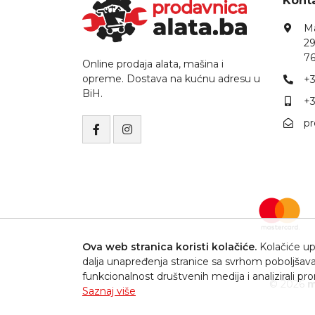
Konta
Ma
29
76
Online prodaja alata, mašina i
opreme. Dostava na kućnu adresu u
+3
BiH.
+3
p
Ova web stranica koristi kolačiće.
Kolačiće upo
dalja unapređenja stranice sa svrhom poboljšava
funkcionalnost društvenih medija i analizirali p
© 2026
m
Saznaj više