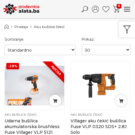
0
Prodaja
Aku bušilice čekić
Sortiranje:
Prikaz:
-28%
AKCIJA
AKU BUŠILICE ČEKIĆ
AKU BUŠILICE ČEKIĆ
Udarna bušilica
Villager aku čekić bušilica
akumulatorska brushless
Fuse VLP 0320 SDS+ 2.8J
Fuse Villager VLP 5121
Solo