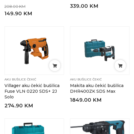
339.00 KM
208.00 KM
149.90 KM
AKU BUŠILICE ČEKIĆ
AKU BUŠILICE ČEKIĆ
Villager aku čekić bušilica
Makita aku čekić bušilica
Fuse VLN 0220 SDS+ 2J
DHR400ZK SDS Max
Solo
1849.00 KM
274.90 KM