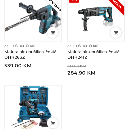
IZDVOJENO
AKCIJA
AKU BUŠILICE ČEKIĆ
AKU BUŠILICE ČEKIĆ
Makita aku bušilica-čekić
Makita aku bušilica-čekić
DHR263Z
DHR241Z
539.00 KM
319.00 KM
284.90 KM