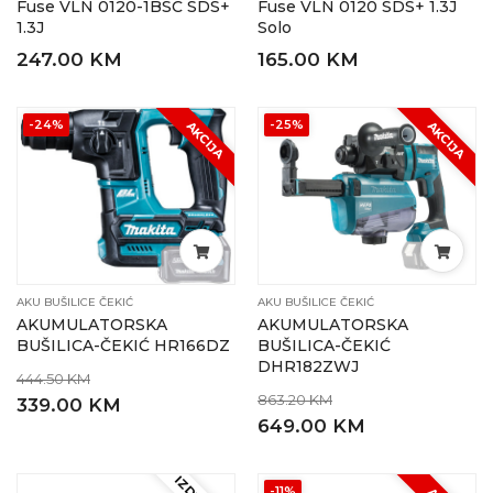
Fuse VLN 0120-1BSC SDS+
Fuse VLN 0120 SDS+ 1.3J
1.3J
Solo
247.00 KM
165.00 KM
-24%
-25%
AKCIJA
AKCIJA
AKU BUŠILICE ČEKIĆ
AKU BUŠILICE ČEKIĆ
AKUMULATORSKA
AKUMULATORSKA
BUŠILICA-ČEKIĆ HR166DZ
BUŠILICA-ČEKIĆ
DHR182ZWJ
444.50 KM
863.20 KM
339.00 KM
649.00 KM
-11%