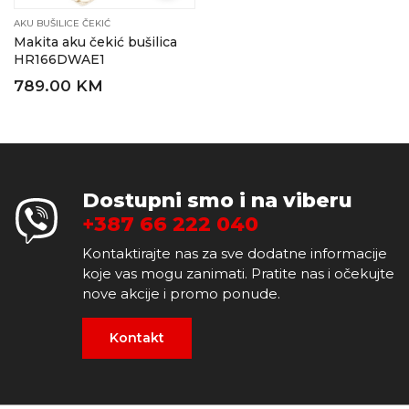
AKU BUŠILICE ČEKIĆ
Makita aku čekić bušilica
HR166DWAE1
789.00 KM
Dostupni smo i na viberu
+387 66 222 040
Kontaktirajte nas za sve dodatne informacije
koje vas mogu zanimati. Pratite nas i očekujte
nove akcije i promo ponude.
Kontakt