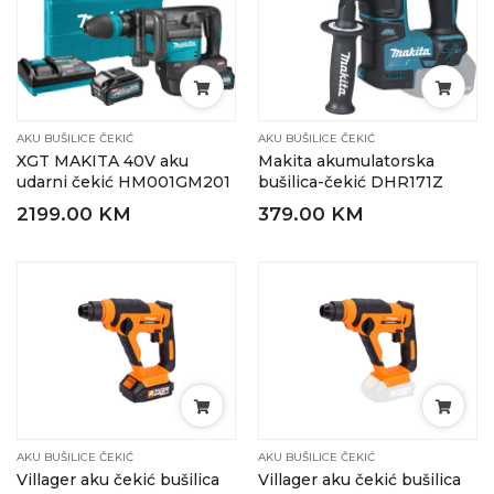
AKU BUŠILICE ČEKIĆ
AKU BUŠILICE ČEKIĆ
XGT MAKITA 40V aku
Makita akumulatorska
udarni čekić HM001GM201
bušilica-čekić DHR171Z
2199.00 KM
379.00 KM
AKU BUŠILICE ČEKIĆ
AKU BUŠILICE ČEKIĆ
Villager aku čekić bušilica
Villager aku čekić bušilica