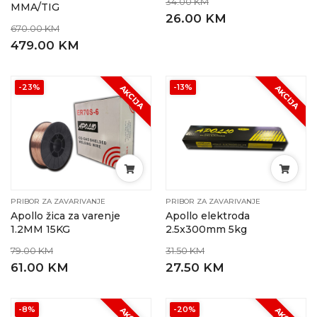
34.00 KM
MMA/TIG
26.00 KM
670.00 KM
479.00 KM
-23%
-13%
AKCIJA
AKCIJA
PRIBOR ZA ZAVARIVANJE
PRIBOR ZA ZAVARIVANJE
Apollo žica za varenje
Apollo elektroda
1.2MM 15KG
2.5x300mm 5kg
79.00 KM
31.50 KM
61.00 KM
27.50 KM
-8%
-20%