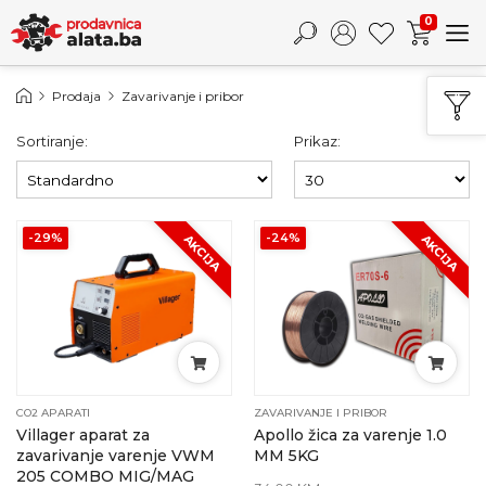
0
Prodaja
Zavarivanje i pribor
Sortiranje:
Prikaz:
-29%
-24%
AKCIJA
AKCIJA
CO2 APARATI
ZAVARIVANJE I PRIBOR
Villager aparat za
Apollo žica za varenje 1.0
zavarivanje varenje VWM
MM 5KG
205 COMBO MIG/MAG