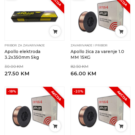
AKCIJA
AKCIJA
PRIBOR ZA ZAVARIVANJE
ZAVARIVANJE I PRIBOR
Apollo elektroda
Apollo žica za varenje 1.0
3.2x350mm 5kg
MM 15KG
30.00 KM
82.50 KM
27.50 KM
66.00 KM
-18%
-20%
AKCIJA
AKCIJA