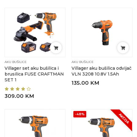
AKU BUŠILICE
AKU BUŠILICE
Villager set aku bušilica i
Villager aku bušilica odvijač
brusilica FUSE CRAFTMAN
VLN 3208 10.8V 1.5Ah
SET 1
135.00 KM
309.00 KM
-48%
AKCIJA