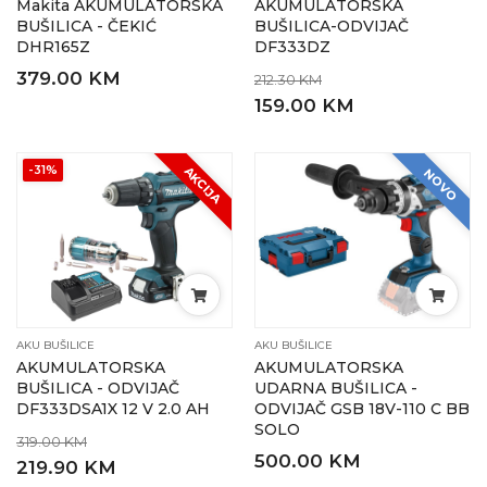
Makita AKUMULATORSKA
AKUMULATORSKA
BUŠILICA - ČEKIĆ
BUŠILICA-ODVIJAČ
DHR165Z
DF333DZ
379.00 KM
212.30 KM
159.00 KM
-31%
AKCIJA
NOVO
AKU BUŠILICE
AKU BUŠILICE
AKUMULATORSKA
AKUMULATORSKA
BUŠILICA - ODVIJAČ
UDARNA BUŠILICA -
DF333DSA1X 12 V 2.0 AH
ODVIJAČ GSB 18V-110 C BB
SOLO
319.00 KM
500.00 KM
219.90 KM