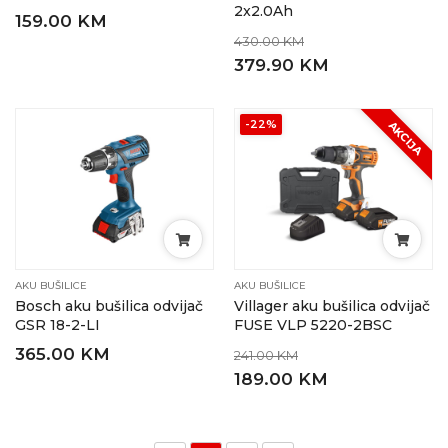
2x2.0Ah
159.00 KM
430.00 KM
379.90 KM
-22%
AKCIJA
AKU BUŠILICE
AKU BUŠILICE
Bosch aku bušilica odvijač
Villager aku bušilica odvijač
GSR 18-2-LI
FUSE VLP 5220-2BSC
365.00 KM
241.00 KM
189.00 KM