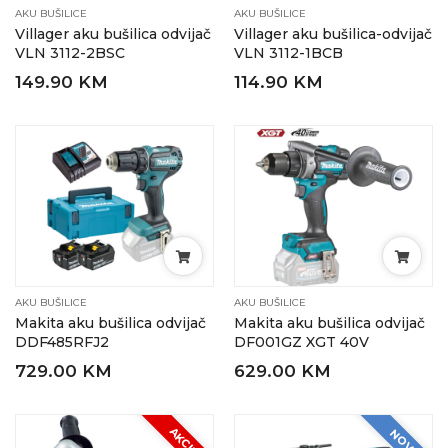
AKU BUŠILICE
AKU BUŠILICE
Villager aku bušilica odvijač
Villager aku bušilica-odvijač
VLN 3112-2BSC
VLN 3112-1BCB
149.90 KM
114.90 KM
AKU BUŠILICE
AKU BUŠILICE
Makita aku bušilica odvijač
Makita aku bušilica odvijač
DDF485RFJ2
DF001GZ XGT 40V
729.00 KM
629.00 KM
AKCIJA
NOVO