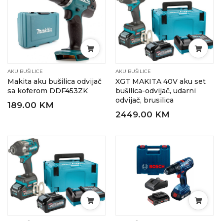
AKU BUŠILICE
AKU BUŠILICE
Makita aku bušilica odvijač
XGT MAKITA 40V aku set
sa koferom DDF453ZK
bušilica-odvijač, udarni
odvijač, brusilica
189.00 KM
2449.00 KM