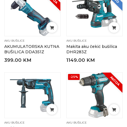
AKU BUŠILICE
AKU BUŠILICE
AKUMULATORSKA KUTNA
Makita aku čekić bušilica
BUŠILICA DDA351Z
DHR283Z
399.00 KM
1149.00 KM
-25%
AKCIJA
AKU BUŠILICE
AKU BUŠILICE