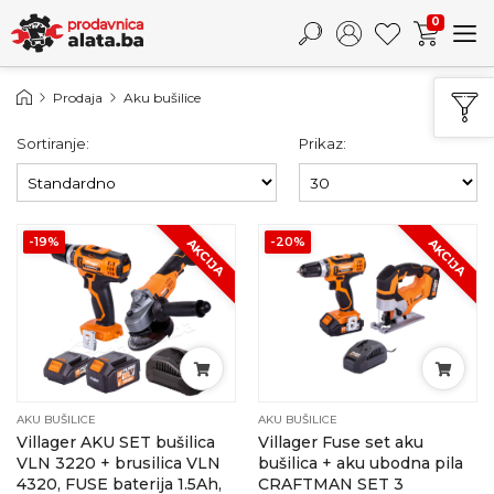
0
Prodaja
Aku bušilice
Sortiranje:
Prikaz:
-19%
-20%
AKCIJA
AKCIJA
AKU BUŠILICE
AKU BUŠILICE
Villager AKU SET bušilica
Villager Fuse set aku
VLN 3220 + brusilica VLN
bušilica + aku ubodna pila
4320, FUSE baterija 1.5Ah,
CRAFTMAN SET 3