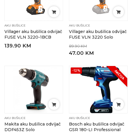
AKU BUŠILICE
AKU BUŠILICE
Villager aku bušilica odvijač
Villager aku bušilica odvijač
FUSE VLN 3220-1BCB
FUSE VLN 3220 Solo
139.90 KM
89.90 KM
47.00 KM
-12%
AKCIJA
AKU BUŠILICE
AKU BUŠILICE
Makita aku bušilica odvijač
Bosch aku bušilica odvijač
DDF453Z Solo
GSR 180-LI Professional