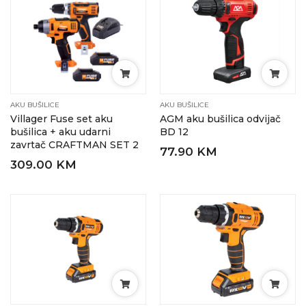
AKU BUŠILICE
AKU BUŠILICE
Villager Fuse set aku
AGM aku bušilica odvijač
bušilica + aku udarni
BD 12
zavrtač CRAFTMAN SET 2
77.90 KM
309.00 KM