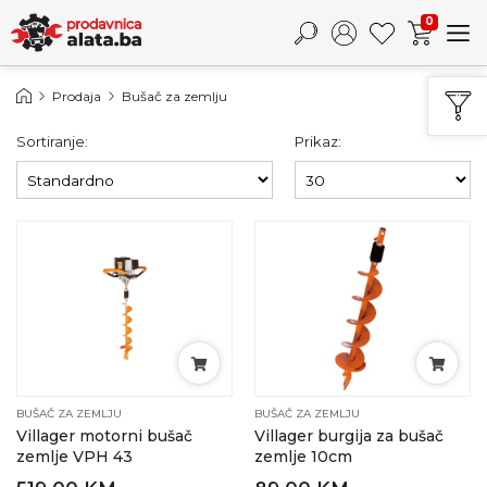
0
Prodaja
Bušač za zemlju
Sortiranje:
Prikaz:
BUŠAČ ZA ZEMLJU
BUŠAČ ZA ZEMLJU
Villager motorni bušač
Villager burgija za bušač
zemlje VPH 43
zemlje 10cm