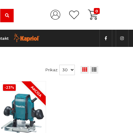
0
takt
Prikaz:
AKCIJA
-23%