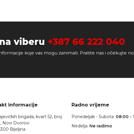
 na viberu
+387 66 222 040
nformacije koje vas mogu zanimati. Pratite nas i očekujte n
kt informacije
Radno vrijeme
jevičkih brigada, kvart 52, broj
Ponedeljak - Subota:
08:00 - 
, Novi Dvorovi
Nedelja:
Ne radimo
300 Bijeljina