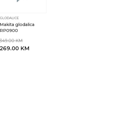
GLODALICE
Makita glodalica
RP0900
349.00 KM
269.00 KM