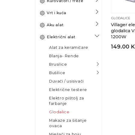
Kultivatori / freze
Vrt i kuća
GLODALICE
Villager el
Aku alat
glodalica 
1200W
Električni alat
149.00 
Alat za keramičare
Blanja- Rende
Brusilice
Bušilice
Duvači / usisivači
Električne testere
Elektro pištolj za
farbanje
Glodalice
Makaze za šišanje
ovaca
Mješači za boju