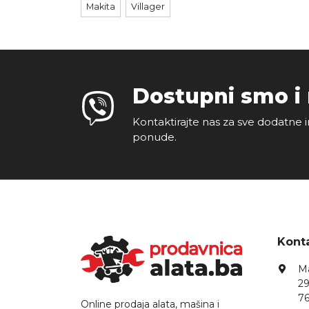
Makita
Villager
Dostupni smo i
Kontaktirajte nas za sve dodatne i
ponude.
Konta
Ma
29
76
Online prodaja alata, mašina i