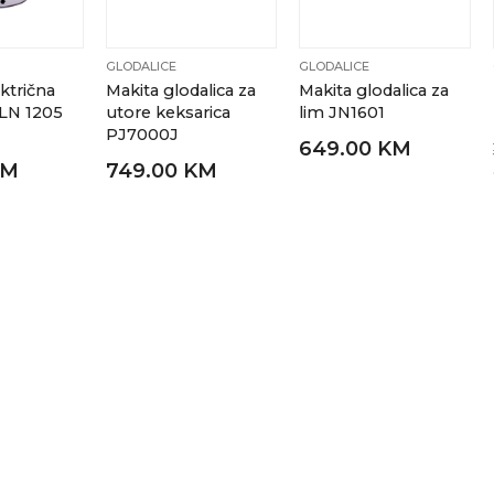
GLODALICE
GLODALICE
ektrična
Makita glodalica za
Makita glodalica za
VLN 1205
utore keksarica
lim JN1601
PJ7000J
649.00 KM
KM
749.00 KM