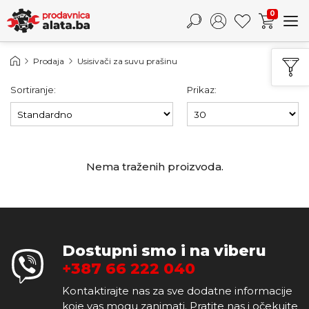
0
Prodaja
Usisivači za suvu prašinu
Sortiranje:
Prikaz:
Nema traženih proizvoda.
Dostupni smo i na viberu
+387 66 222 040
Kontaktirajte nas za sve dodatne informacije
koje vas mogu zanimati. Pratite nas i očekujte