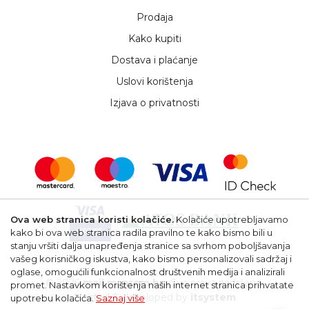
Prodaja
Kako kupiti
Dostava i plaćanje
Uslovi korištenja
Izjava o privatnosti
Ova web stranica koristi kolačiće.
Kolačiće upotrebljavamo
kako bi ova web stranica radila pravilno te kako bismo bili u
stanju vršiti dalja unapređenja stranice sa svrhom poboljšavanja
vašeg korisničkog iskustva, kako bismo personalizovali sadržaj i
oglase, omogućili funkcionalnost društvenih medija i analizirali
© 2026
mail.msprom.ba
. Sva prava zadržana.
promet. Nastavkom korištenja naših internet stranica prihvatate
Hosted & developed by
itsystem
upotrebu kolačića.
Saznaj više