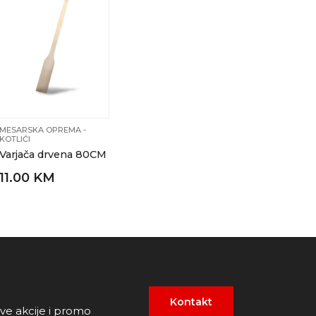
MESARSKA OPREMA -
KOTLIĆI
Varjača drvena 80CM
11.00 KM
Kontakt
ove akcije i promo