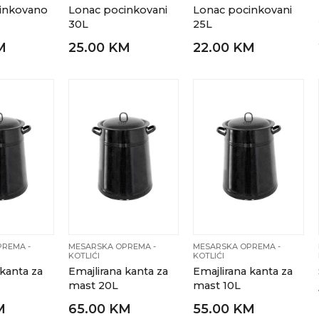
cinkovano
Lonac pocinkovani
Lonac pocinkovani
30L
25L
M
25.00 KM
22.00 KM
REMA -
MESARSKA OPREMA -
MESARSKA OPREMA -
KOTLIĆI
KOTLIĆI
 kanta za
Emajlirana kanta za
Emajlirana kanta za
mast 20L
mast 10L
M
65.00 KM
55.00 KM