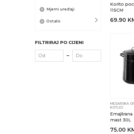
Korito po
Mjerni uređaji
115CM
69.90 K
Ostalo
FILTRIRAJ PO CIJENI
-
MESARSKA OP
KOTLIĆI
Emajlirana
mast 30L
75.00 K