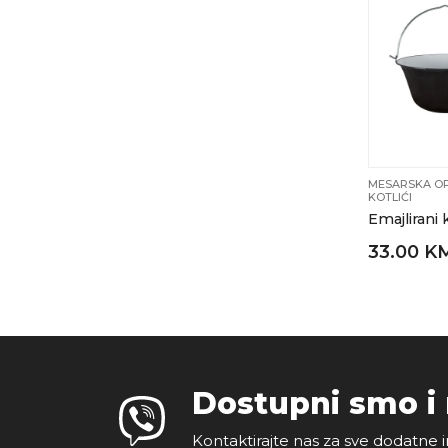
MESARSKA OP
KOTLIĆI
Emajlirani 
33.00 K
Dostupni smo i
Kontaktirajte nas za sve dodatne i