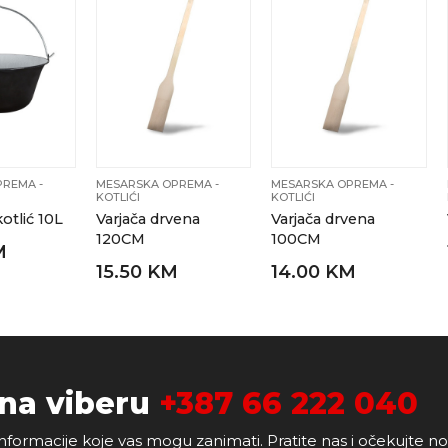
REMA -
MESARSKA OPREMA -
MESARSKA OPREMA -
KOTLIĆI
KOTLIĆI
kotlić 10L
Varjača drvena
Varjača drvena
120CM
100CM
M
15.50 KM
14.00 KM
 na viberu
+387 66 222 040
nformacije koje vas mogu zanimati. Pratite nas i očekujte n