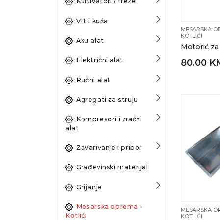
Kultivatori / freze
Vrt i kuća
MESARSKA OP
KOTLIĆI
Aku alat
Motorić za 
Električni alat
80.00 K
Ručni alat
Agregati za struju
Kompresori i zračni
alat
Zavarivanje i pribor
Građevinski materijal
Grijanje
Mesarska oprema -
MESARSKA OP
Kotlići
KOTLIĆI