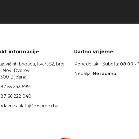
kt informacije
Radno vrijeme
jevičkih brigada, kvart 52, broj
Ponedeljak - Subota:
08:00 - 
, Novi Dvorovi
Nedelja:
Ne radimo
300 Bijeljina
87 55 243 599
87 66 222 040
rodavnicaalata@msprom.ba