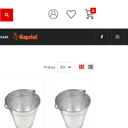
0
takt
Prikaz: