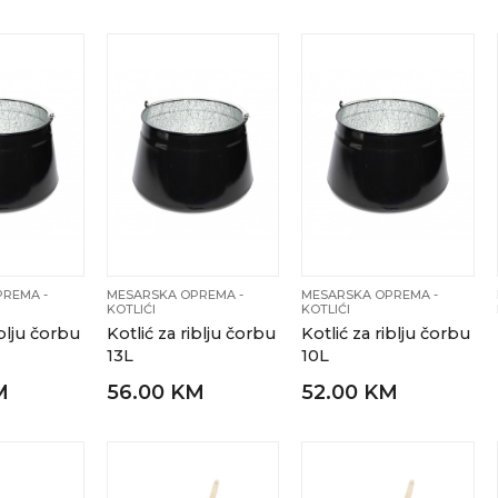
REMA -
MESARSKA OPREMA -
MESARSKA OPREMA -
KOTLIĆI
KOTLIĆI
iblju čorbu
Kotlić za riblju čorbu
Kotlić za riblju čorbu
13L
10L
M
56.00 KM
52.00 KM