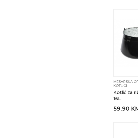
MESARSKA OP
KOTLIĆI
Kotlić za r
16L
59.90 K