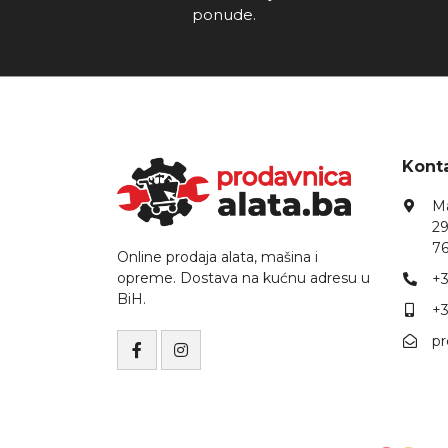
ponude.
Konta
Ma
29
76
Online prodaja alata, mašina i
opreme. Dostava na kućnu adresu u
+3
BiH.
+3
p