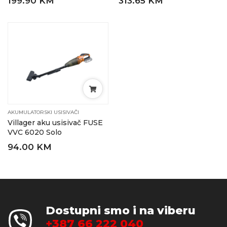
199.90 KM
313.65 KM
AKUMULATORSKI USISIVAČI
Villager aku usisivač FUSE
VVC 6020 Solo
94.00 KM
Dostupni smo i na viberu
+387 66 222 040