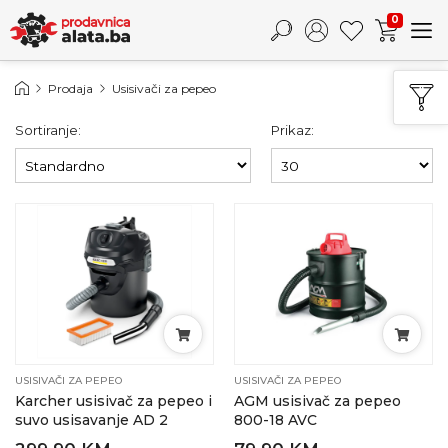
0
Prodaja
Usisivači za pepeo
Sortiranje:
Prikaz:
USISIVAČI ZA PEPEO
USISIVAČI ZA PEPEO
Karcher usisivač za pepeo i
AGM usisivač za pepeo
suvo usisavanje AD 2
800-18 AVC