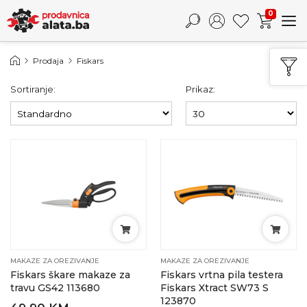
0
Prodaja
Fiskars
Sortiranje:
Prikaz:
MAKAZE ZA OREZIVANJE
MAKAZE ZA OREZIVANJE
Fiskars škare makaze za
Fiskars vrtna pila testera
travu GS42 113680
Fiskars Xtract SW73 S
123870