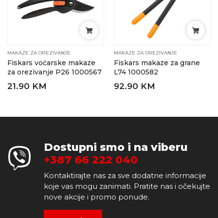
MAKAZE ZA OREZIVANJE
MAKAZE ZA OREZIVANJE
Fiskars voćarske makaze
Fiskars makaze za grane
za orezivanje P26 1000567
L74 1000582
21.90 KM
92.90 KM
Dostupni smo i na viberu
+387 66 222 040
Kontaktirajte nas za sve dodatne informacije
koje vas mogu zanimati. Pratite nas i očekujte
nove akcije i promo ponude.