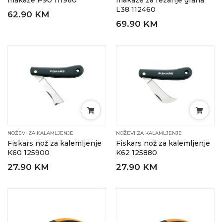
makaze P90 111960
makaze za rezanje grana
L38 112460
62.90 KM
69.90 KM
NOŽEVI ZA KALAMLJENJE
NOŽEVI ZA KALAMLJENJE
Fiskars nož za kalemljenje
Fiskars nož za kalemljenje
K60 125900
K62 125880
27.90 KM
27.90 KM